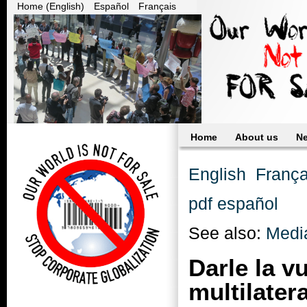
Home (English)
Español
Français
Home
About us
N
English
França
pdf español
See also:
Medi
Darle la v
multilater