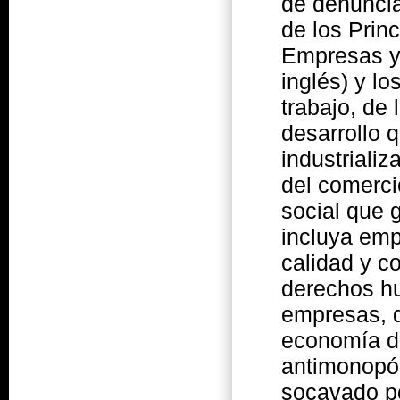
de denuncia
de los Prin
Empresas y
inglés) y l
trabajo, de
desarrollo
industriali
del comerci
social que 
incluya emp
calidad y co
derechos hu
empresas, d
economía de
antimonopól
socavado po