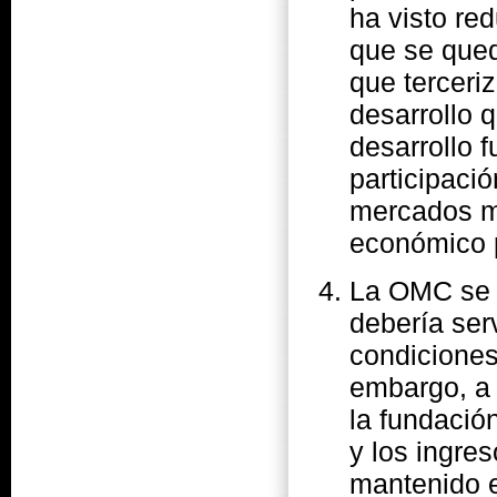
ha visto re
que se qued
que terceri
desarrollo 
desarrollo f
participaci
mercados mu
económico p
La OMC se f
debería ser
condiciones
embargo, a 
la fundació
y los ingre
mantenido e