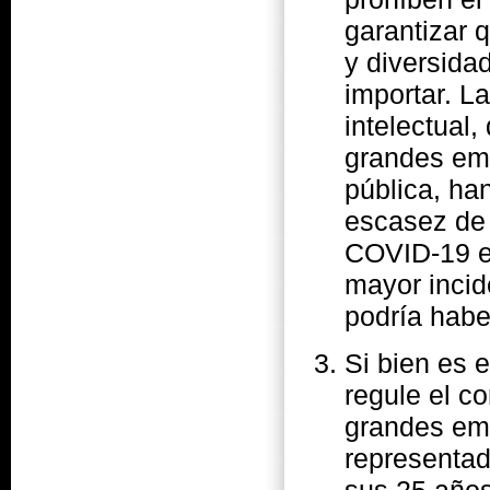
garantizar 
y diversida
importar. L
intelectual
grandes emp
pública, ha
escasez de
COVID-19 e
mayor inci
podría habe
Si bien es 
regule el c
grandes emp
representa
sus 25 años