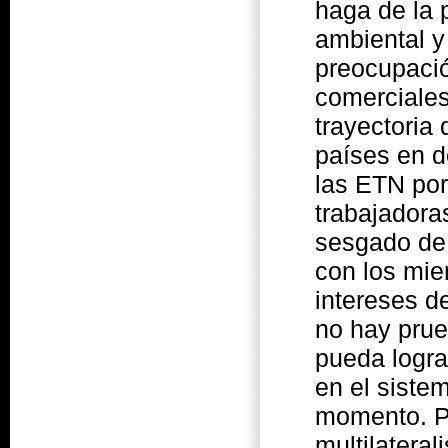
haga de la 
ambiental y
preocupació
comerciale
trayectoria
países en d
las ETN por
trabajadora
sesgado de 
con los mie
intereses de
no hay pru
pueda logra
en el siste
momento. Po
multilateral