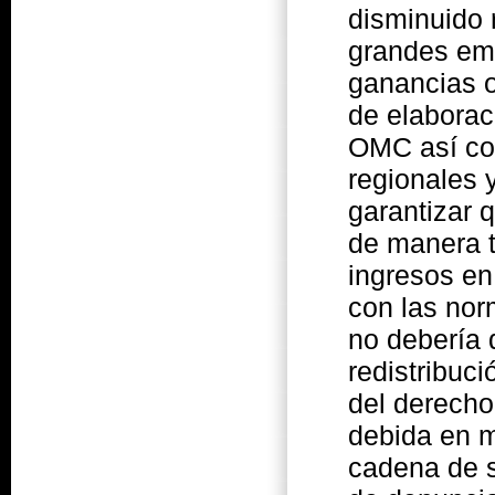
disminuido 
grandes emp
ganancias o
de elaboraci
OMC así com
regionales 
garantizar 
de manera t
ingresos en
con las nor
no debería 
redistribuci
del derecho 
debida en m
cadena de s