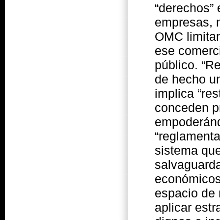
“derechos” 
empresas, m
OMC limitan
ese comerci
público. “R
de hecho un
implica “res
conceden pr
empoderándo
“reglamenta
sistema que
salvaguarda
económicos 
espacio de 
aplicar est