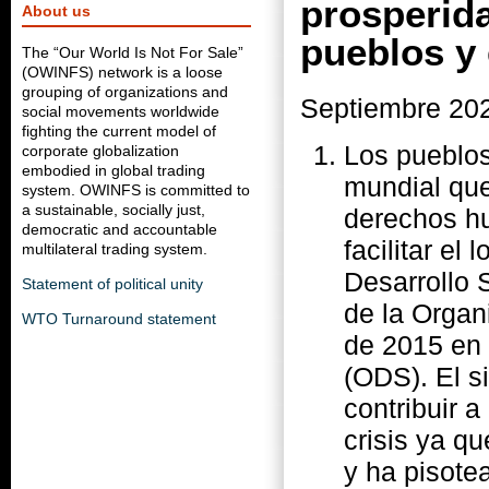
prosperid
About us
pueblos y 
The “Our World Is Not For Sale”
(OWINFS) network is a loose
grouping of organizations and
Septiembre 20
social movements worldwide
fighting the current model of
Los pueblo
corporate globalization
embodied in global trading
mundial que
system. OWINFS is committed to
a sustainable, socially just,
derechos hu
democratic and accountable
facilitar e
multilateral trading system.
Desarrollo 
Statement of political unity
de la Organ
WTO Turnaround statement
de 2015 en 
(ODS). El s
contribuir a
crisis ya q
y ha pisote