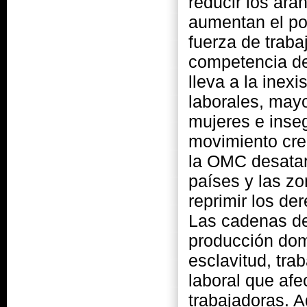
reducir los ara
aumentan el po
fuerza de trabaj
competencia des
lleva a la inex
laborales, mayo
mujeres e inseg
movimiento crec
la OMC desatar
países y las z
reprimir los de
Las cadenas de
producción dom
esclavitud, trab
laboral que af
trabajadoras. 