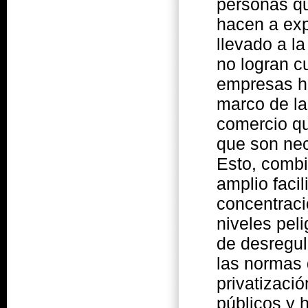
personas qu
hacen a exp
llevado a l
no logran c
empresas ha
marco de la
comercio qu
que son nec
Esto, combi
amplio faci
concentraci
niveles pel
de desregul
las normas 
privatizaci
públicos y 