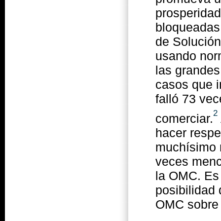
prosperida
bloqueadas.
de Solución
usando norm
las grandes
casos que i
falló 73 ve
2
comerciar.
hacer respe
muchísimo 
veces menci
la OMC. Es
posibilidad 
OMC sobre 