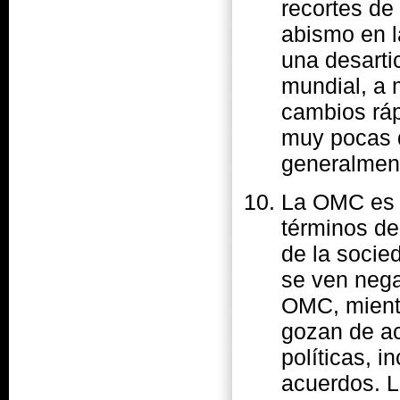
recortes de 
abismo en l
una desarti
mundial, a 
cambios ráp
muy pocas d
generalment
La OMC es ú
términos de 
de la socie
se ven nega
OMC, mient
gozan de ac
políticas, i
acuerdos. 