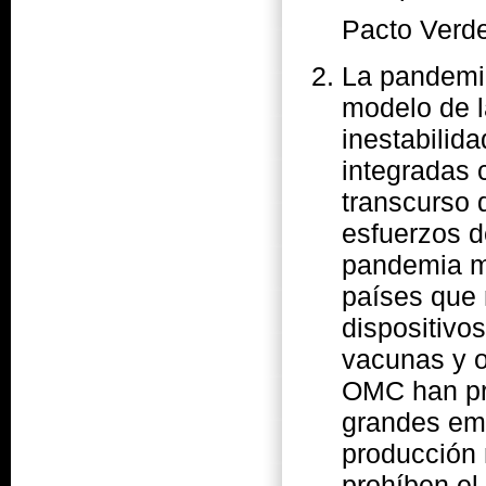
Pacto Verde
La pandemi
modelo de l
inestabilid
integradas 
transcurso 
esfuerzos d
pandemia m
países que 
dispositivo
vacunas y o
OMC han pri
grandes emp
producción 
prohíben el