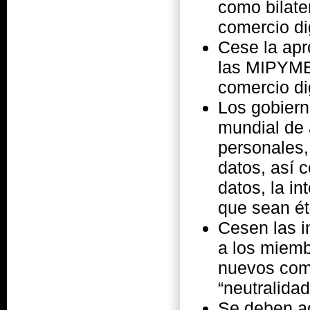
como bilate
comercio dig
Cese la apr
las MIPYME
comercio dig
Los gobier
mundial de 
personales,
datos, así 
datos, la in
que sean éti
Cesen las i
a los miemb
nuevos comp
“neutralidad
Se deben ac