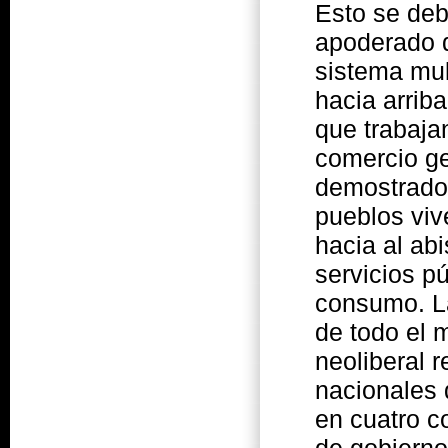
Esto se deb
apoderado d
sistema mult
hacia arrib
que trabaja
comercio ge
demostrado 
pueblos viv
hacia al ab
servicios p
consumo. La
de todo el
neoliberal 
nacionales 
en cuatro c
de gobierno